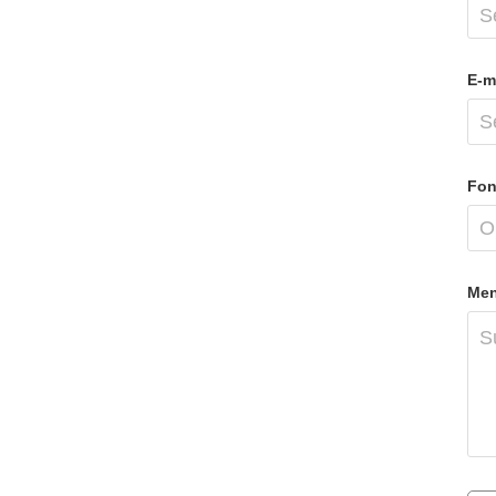
E-ma
Fon
Men