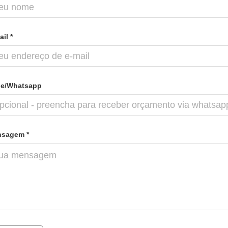
il *
e/Whatsapp
sagem *