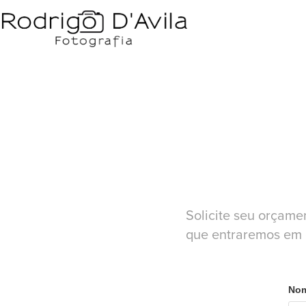
Solicite seu orçam
que entraremos em c
Nom