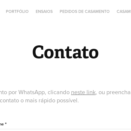
PORTFÓLIO
ENSAIOS
PEDIDOS DE CASAMENTO
CASAM
Contato
ento por WhatsApp, clicando
neste link
, ou preencha
ontato o mais rápido possível.
e *