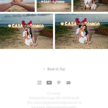
↑
Back to Top
Contatos:
Telefone/Whatsapp:
(82) 99931-8208
Site: www.rodrigodavilafotografia.com.br
Facebook:
rodrigodavilafotografia