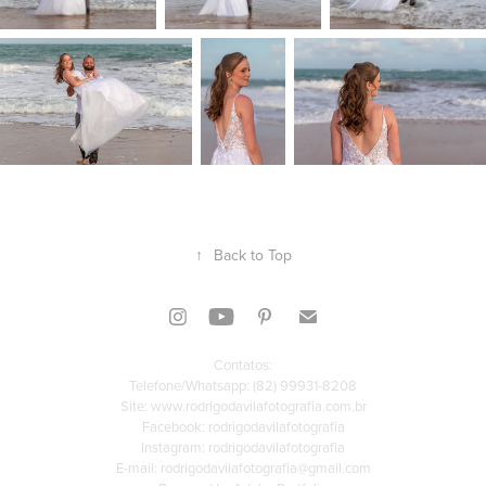
↑
Back to Top
Contatos:
Telefone/Whatsapp:
(82) 99931-8208
Site: www.rodrigodavilafotografia.com.br
Facebook:
rodrigodavilafotografia
Instagram:
rodrigodavilafotografia
E-mail: rodrigodavilafotografia@gmail.com