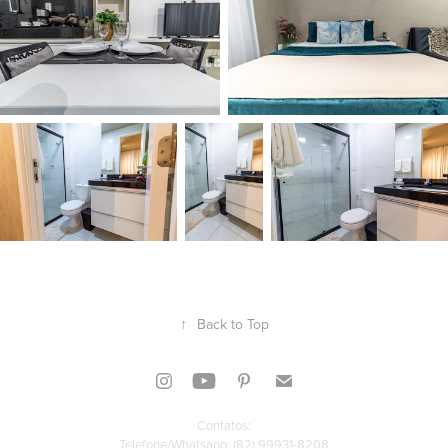
↑
Back to Top
Contatos:
Telefone/Whatsapp:
(82) 99931-8208