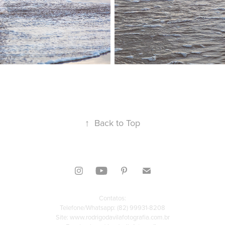
↑
Back to Top
Contatos:
Telefone/Whatsapp:
(82) 99931-8208
Site: www.rodrigodavilafotografia.com.br